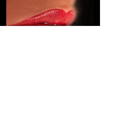
Formation Silkaa Lips
(base en
dermopigmentation des
lèvres). (2)
Plus d'infos