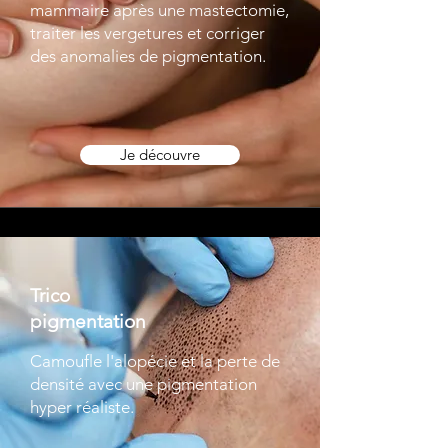
mammaire après une mastectomie,
traiter les vergetures et corriger
des anomalies de pigmentation.
Je découvre
Trico
pigmentation
Camoufle l'alopécie et la perte de
densité avec une pigmentation
hyper réaliste.