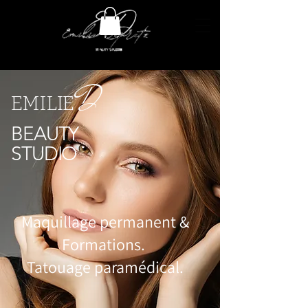
D
EMILIE
BEAUTY
STUDIO
Maquillage permanent &
Formations.
Tatouage paramédical.