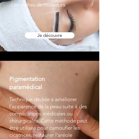
-Les taches de rousseurs
Je découvre
Pigmentation
paramédical
Technique dédiée à améliorer
l'apparence de la peau suite à des
complications médicales ou
chirurgicales. Cette méthode peut
être utilisée pour camoufler les
cicatrices, restaurer l'aréole