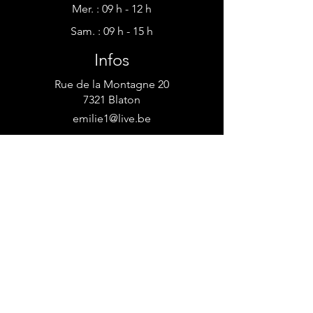
Mer. : 09 h - 12 h​​
Sam. : 09 h - 15 h
Infos
Rue de la Montagne 20
7321 Blaton
emilie1@live.be
Tél : 0493 / 18 34 30
!!!Pensez à consulter vos spams en
cas de demande par mail, mes
réponses s'y perdent parfois!!!
Contact