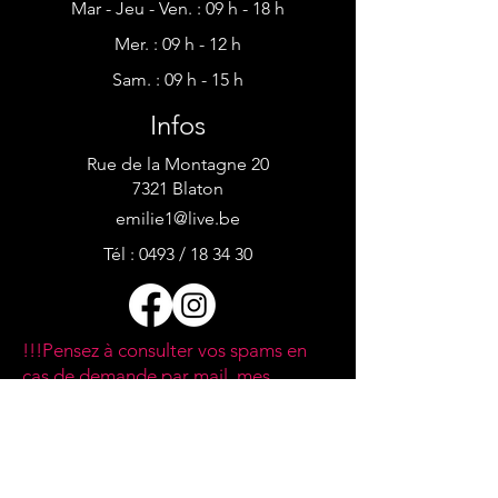
Mar - Jeu - Ven. : 09 h - 18 h
Mer. : 09 h - 12 h​​
Sam. : 09 h - 15 h
Infos
Rue de la Montagne 20
7321 Blaton
emilie1@live.be
Tél : 0493 / 18 34 30
!!!Pensez à consulter vos spams en
cas de demande par mail, mes
réponses s'y perdent parfois!!!
Contact