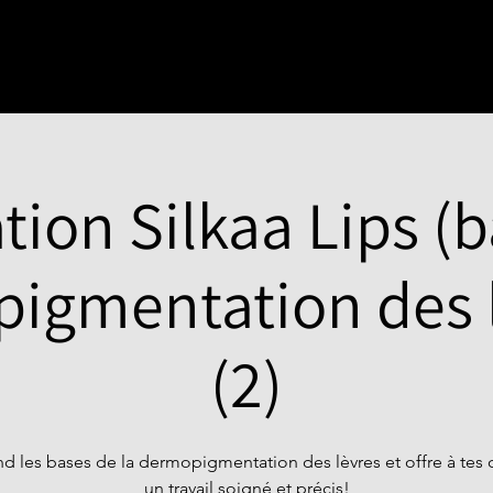
ion Silkaa Lips (
igmentation des l
(2)
d les bases de la dermopigmentation des lèvres et offre à tes c
un travail soigné et précis!