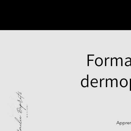
Format
dermop
Appren