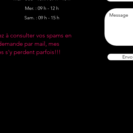
Mer. : 09 h - 12 h​​
Sam. : 09 h - 15 h
ez à consulter vos spams en
demande par mail, mes
s s'y perdent parfois!!!
Envo