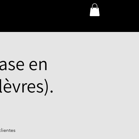
base en
èvres).
lientes