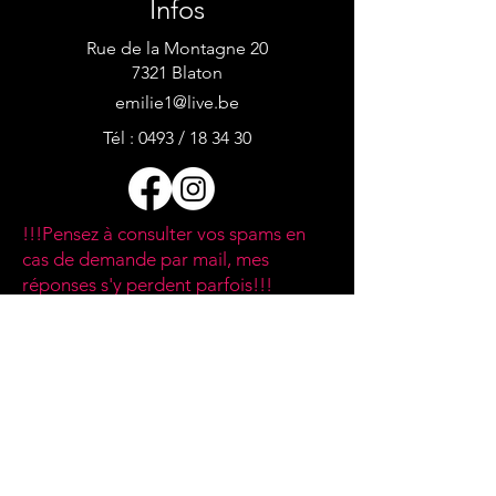
Infos
Rue de la Montagne 20
7321 Blaton
emilie1@live.be
Tél : 0493 / 18 34 30
!!!Pensez à consulter vos spams en
cas de demande par mail, mes
réponses s'y perdent parfois!!!
Contact