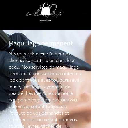
Maquillage permanent
Notre passion est d'aider nos
clients à se sentir bien dans leur
peau. Nos services de maquillage
permanent vous aidera à obtenir le
look dont vous avez toujours rêvé :
jeune, tonifié et rayonnant de
beauté. Les membres de notre
équipe s'occuperont de tous vos
besoins et seront toujours à
l’écoute de vos demandes et
préférences que ce soit pour vos
sourcils, lèvres, tâches de