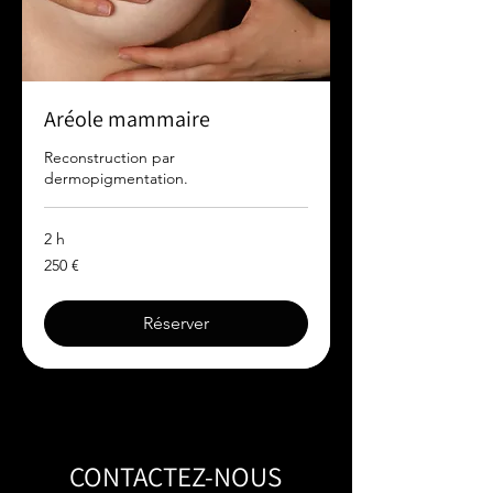
Aréole mammaire
Reconstruction par
dermopigmentation.
2 h
250
250 €
euros
Réserver
CONTACTEZ-NOUS