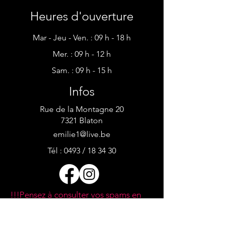
Heures d'ouverture
Mar - Jeu - Ven. : 09 h - 18 h
Mer. : 09 h - 12 h​​
Sam. : 09 h - 15 h
Infos
Rue de la Montagne 20
7321 Blaton
emilie1@live.be
Tél : 0493 / 18 34 30
!!!Pensez à consulter vos spams en
cas de demande par mail, mes
réponses s'y perdent parfois!!!