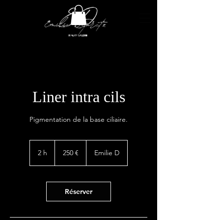
Liner intra cils
Pigmentation de la base ciliaire.
250
euros
2 h
2
250 €
Emilie D
h
Réserver